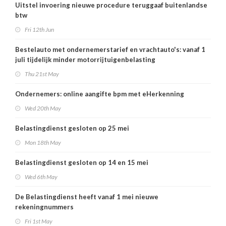
Uitstel invoering nieuwe procedure teruggaaf buitenlandse
btw
Fri 12th Jun
Bestelauto met ondernemerstarief en vrachtauto's: vanaf 1
juli tijdelijk minder motorrijtuigenbelasting
Thu 21st May
Ondernemers: online aangifte bpm met eHerkenning
Wed 20th May
Belastingdienst gesloten op 25 mei
Mon 18th May
Belastingdienst gesloten op 14 en 15 mei
Wed 6th May
De Belastingdienst heeft vanaf 1 mei nieuwe
rekeningnummers
Fri 1st May