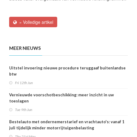
» Volledige artikel
MEER NIEUWS
Uitstel invoering nieuwe procedure teruggaaf buitenlandse
btw
Fri 12th Jun
Vernieuwde voorschotbeschikking: meer inzicht in uw
toeslagen
Tue 9th Jun
Bestelauto met ondernemerstarief en vrachtauto's: vanaf 1
juli tijdelijk minder motorrijtuigenbelasting
Thu 21st May