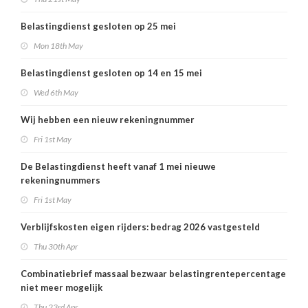
Belastingdienst gesloten op 25 mei
Mon 18th May
Belastingdienst gesloten op 14 en 15 mei
Wed 6th May
Wij hebben een nieuw rekeningnummer
Fri 1st May
De Belastingdienst heeft vanaf 1 mei nieuwe
rekeningnummers
Fri 1st May
Verblijfskosten eigen rijders: bedrag 2026 vastgesteld
Thu 30th Apr
Combinatiebrief massaal bezwaar belastingrentepercentage
niet meer mogelijk
Thu 23rd Apr