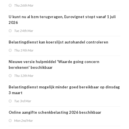
Thu 26th Mar
U kunt nu al bzm terugvragen, Eurovignet stopt vanaf 1 juli
2026
Tue 24th Mar
Belastingdienst kan koerslijst autohandel controleren
Thu 19th Mar
Nieuwe versie hulpmiddel 'Waarde going concern
berekenen' beschikbaar
Thu 12th Mar
Belastingdienst mogelijk minder goed bereikbaar op dinsdag
3 maart
Tue 3rd Mar
Online aangifte schenkbelasting 2026 beschikbaar
Mon 2nd Mar