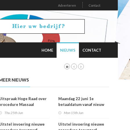
Adverteren
Contact
HOME
NIEUWS
CONTACT
MEER NIEUWS
Uitspraak Hoge Raad over
Maandag 22 juni 1e
procedure Massaal
betaaldatum vanaf nieuw
Bezwaar Plus
rekeningnummer
Thu 25th Jun
Mon 15th Jun
Uitstel invoering nieuwe
Uitstel invoering nieuwe