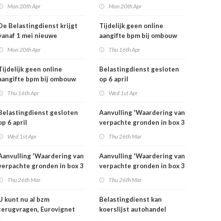
rekeningnummers
rekeningnummers
Mon 20th Apr
Mon 20th Apr
De Belastingdienst krijgt
Tijdelijk geen online
vanaf 1 mei nieuwe
aangifte bpm bij ombouw
rekeningnummers
bestelauto
Mon 20th Apr
Thu 16th Apr
Tijdelijk geen online
Belastingdienst gesloten
aangifte bpm bij ombouw
op 6 april
bestelauto
Thu 16th Apr
Wed 1st Apr
Belastingdienst gesloten
Aanvulling 'Waardering van
op 6 april
verpachte gronden in box 3
2025'
Wed 1st Apr
Thu 26th Mar
Aanvulling 'Waardering van
Aanvulling 'Waardering van
verpachte gronden in box 3
verpachte gronden in box 3
2025'
2025'
Thu 26th Mar
Thu 26th Mar
U kunt nu al bzm
Belastingdienst kan
terugvragen, Eurovignet
koerslijst autohandel
stopt vanaf 1 juli 2026
controleren