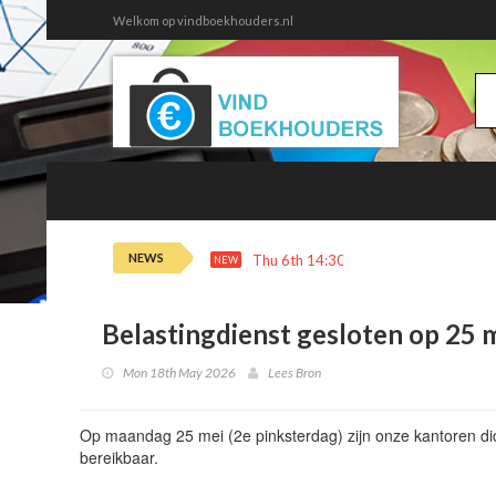
Welkom op vindboekhouders.nl
NEWS
Thu 6th 14:30
Nieuw in Overzicht 
NEW
Belastingdienst gesloten op 25 
Mon 18th May 2026
Lees Bron
Op maandag 25 mei (2e pinksterdag) zijn onze kantoren dic
bereikbaar.