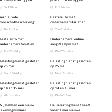
procedure teruggaaf
procedure teruggaaf
buitenlandse btw
buitenlandse btw
Fri 12th Jun
Fri 12th Jun
Vernieuwde
Bestelauto met
voorschotbeschikking:
ondernemerstarief en
meer inzicht in uw
vrachtauto's: vanaf 1 juli
Tue 9th Jun
Thu 21st May
toeslagen
tijdelijk minder
motorrijtuigenbelasting
Bestelauto met
Ondernemers: online
ondernemerstarief en
aangifte bpm met
vrachtauto's: vanaf 1 juli
eHerkenning
Thu 21st May
Wed 20th May
tijdelijk minder
motorrijtuigenbelasting
Belastingdienst gesloten
Belastingdienst gesloten
op 25 mei
op 25 mei
Mon 18th May
Mon 18th May
Belastingdienst gesloten
Belastingdienst gesloten
op 14 en 15 mei
op 14 en 15 mei
Wed 6th May
Wed 6th May
Wij hebben een nieuw
De Belastingdienst heeft
rekeningnummer
vanaf 1 mei nieuwe