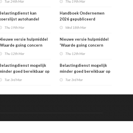
Tue 24th Mar
Thu 19th Mar
Belastingdienst kan
Handboek Ondernemen
koerslijst autohandel
2026 gepubliceerd
controleren
Thu 19th Mar
Wed 18th Mar
Nieuwe versie hulpmiddel
Nieuwe versie hulpmiddel
'Waarde going concern
'Waarde going concern
berekenen' beschikbaar
berekenen' beschikbaar
Thu 12th Mar
Thu 12th Mar
Belastingdienst mogelijk
Belastingdienst mogelijk
minder goed bereikbaar op
minder goed bereikbaar op
dinsdag 3 maart
dinsdag 3 maart
Tue 3rd Mar
Tue 3rd Mar
Code & Hosted by:
 Meern Multimedia
VDVO
Contact