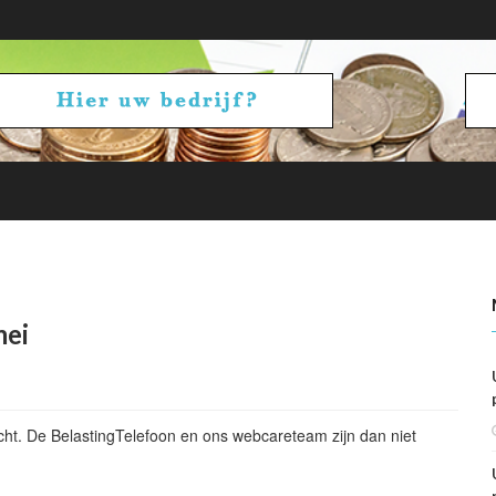
betalen en ontvangen: vennootschapsbelasting
mei
ht. De BelastingTelefoon en ons webcareteam zijn dan niet