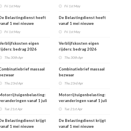
rekeningnummers
Fri 1st May
Fri 1st May
De Belastingdienst heeft
De Belastingdienst heeft
vanaf 1 mei nieuwe
vanaf 1 mei nieuwe
rekeningnummers
rekeningnummers
Fri 1st May
Fri 1st May
Verblijfskosten eigen
Verblijfskosten eigen
rijders: bedrag 2026
rijders: bedrag 2026
vastgesteld
vastgesteld
Thu 30th Apr
Thu 30th Apr
Combinatiebrief massaal
Combinatiebrief massaal
bezwaar
bezwaar
belastingrentepercentage
belastingrentepercentage
Thu 23rd Apr
Thu 23rd Apr
niet meer mogelijk
niet meer mogelijk
Motorrijtuigenbelasting:
Motorrijtuigenbelasting:
veranderingen vanaf 1 juli
veranderingen vanaf 1 juli
2026
2026
Tue 21st Apr
Tue 21st Apr
De Belastingdienst krijgt
De Belastingdienst krijgt
vanaf 1 mei nieuwe
vanaf 1 mei nieuwe