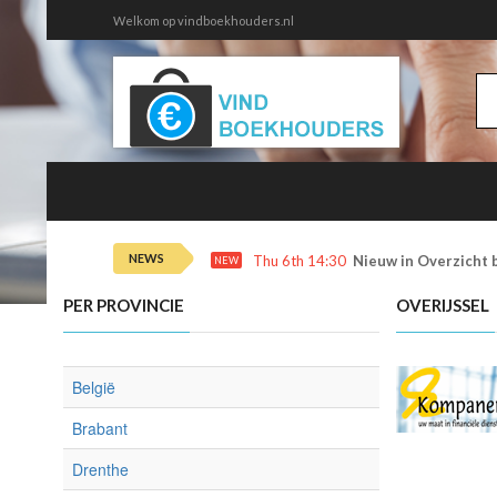
Welkom op vindboekhouders.nl
NEWS
Thu 6th 14:30
Nieuw in Overzicht 
NEW
PER PROVINCIE
OVERIJSSEL
België
Brabant
Drenthe