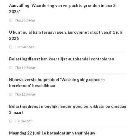
Aanvulling 'Waardering van verpachte gronden in box 3
2025'
Thu 26th Mar
U kunt nu al bzm terugvragen, Eurovignet stopt vanaf 1 juli
2026
Tue 24th Mar
Belastingdienst kan koerslijst autohandel controleren
Thu 19th Mar
Nieuwe versie hulpmiddel 'Waarde going concern
berekenen' beschikbaar
Thu 12th Mar
Belastingdienst mogelijk minder goed bereikbaar op dinsdag
3 maart
Tue 3rd Mar
Maandag 22 juni 1e betaaldatum vanaf nieuw