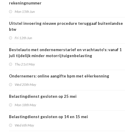
rekeningnummer
Mon 15th Jun
Uitstel invoering nieuwe procedure teruggaaf buitenlandse
btw
Fri 12th Jun
Bestelauto met ondernemerstarief en vrachtauto's: vanaf 1
juli tijdelijk minder motorrijtuigenbelasting
Thu 21st May
Ondernemers: online aangifte bpm met eHerkenning
Wed 20th May
Belastingdienst gesloten op 25 mei
Mon 18th May
Belastingdienst gesloten op 14 en 15 mei
Wed 6th May