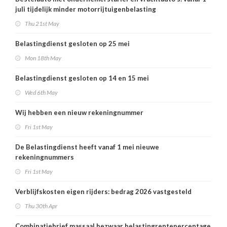
juli tijdelijk minder motorrijtuigenbelasting
Thu 21st May
Belastingdienst gesloten op 25 mei
Mon 18th May
Belastingdienst gesloten op 14 en 15 mei
Wed 6th May
Wij hebben een nieuw rekeningnummer
Fri 1st May
De Belastingdienst heeft vanaf 1 mei nieuwe
rekeningnummers
Fri 1st May
Verblijfskosten eigen rijders: bedrag 2026 vastgesteld
Thu 30th Apr
Combinatiebrief massaal bezwaar belastingrentepercentage