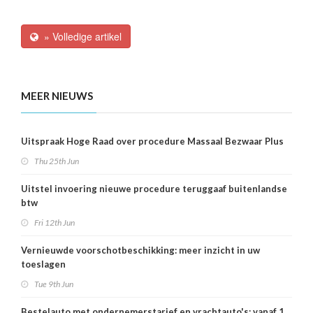
» Volledige artikel
MEER NIEUWS
Uitspraak Hoge Raad over procedure Massaal Bezwaar Plus
Thu 25th Jun
Uitstel invoering nieuwe procedure teruggaaf buitenlandse
btw
Fri 12th Jun
Vernieuwde voorschotbeschikking: meer inzicht in uw
toeslagen
Tue 9th Jun
Bestelauto met ondernemerstarief en vrachtauto's: vanaf 1