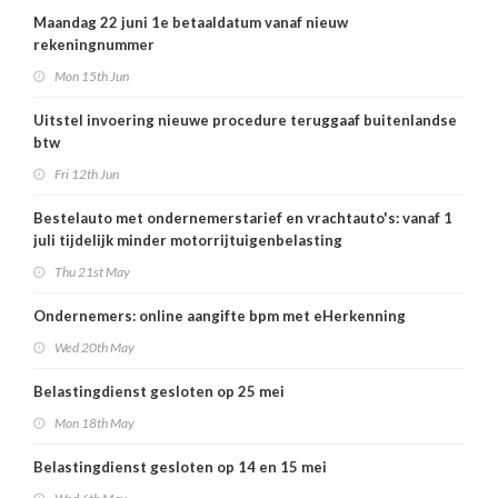
Maandag 22 juni 1e betaaldatum vanaf nieuw
rekeningnummer
Mon 15th Jun
Uitstel invoering nieuwe procedure teruggaaf buitenlandse
btw
Fri 12th Jun
Bestelauto met ondernemerstarief en vrachtauto's: vanaf 1
juli tijdelijk minder motorrijtuigenbelasting
Thu 21st May
Ondernemers: online aangifte bpm met eHerkenning
Wed 20th May
Belastingdienst gesloten op 25 mei
Mon 18th May
Belastingdienst gesloten op 14 en 15 mei