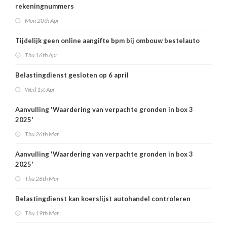
rekeningnummers
Mon 20th Apr
Tijdelijk geen online aangifte bpm bij ombouw bestelauto
Thu 16th Apr
Belastingdienst gesloten op 6 april
Wed 1st Apr
Aanvulling 'Waardering van verpachte gronden in box 3
2025'
Thu 26th Mar
Aanvulling 'Waardering van verpachte gronden in box 3
2025'
Thu 26th Mar
Belastingdienst kan koerslijst autohandel controleren
Thu 19th Mar