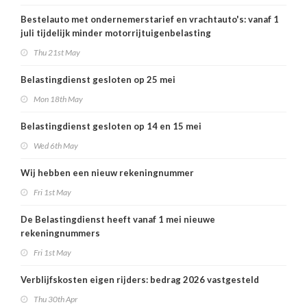
Bestelauto met ondernemerstarief en vrachtauto's: vanaf 1
juli tijdelijk minder motorrijtuigenbelasting
Thu 21st May
Belastingdienst gesloten op 25 mei
Mon 18th May
Belastingdienst gesloten op 14 en 15 mei
Wed 6th May
Wij hebben een nieuw rekeningnummer
Fri 1st May
De Belastingdienst heeft vanaf 1 mei nieuwe
rekeningnummers
Fri 1st May
Verblijfskosten eigen rijders: bedrag 2026 vastgesteld
Thu 30th Apr