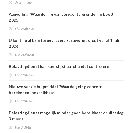
Wed 1st Apr
Aanvulling 'Waardering van verpachte gronden in box 3
2025'
Thu 26th Mar
U kunt nu al bzm terugvragen, Eurovignet stopt vanaf 1 juli
2026
Tue 24th Mar
Belastingdienst kan koerslijst autohandel controleren
Thu 19th Mar
Nieuwe versie hulpmiddel 'Waarde going concern
berekenen' beschikbaar
Thu 12th Mar
Belastingdienst mogelijk minder goed bereikbaar op dinsdag
3 maart
Tue 3rd Mar