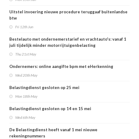
Uitstel invoering nieuwe procedure teruggaaf buitenlandse
btw
Fri 12th Jun
Bestelauto met ondernemerstarief en vrachtauto's: vanaf 1
juli tijdelijk minder motorrijtuigenbelasting
Thu 21st May
Ondernemers: online aangifte bpm met eHerkenning
Wed 20th May
Belastingdienst gesloten op 25 mei
Mon 18th May
Belastingdienst gesloten op 14 en 15 mei
Wed 6th May
De Belastingdienst heeft vanaf 1 mei nieuwe
rekeningnummers