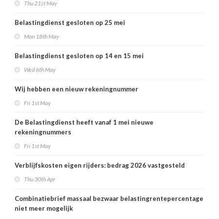
Thu 21st May
Belastingdienst gesloten op 25 mei
Mon 18th May
Belastingdienst gesloten op 14 en 15 mei
Wed 6th May
Wij hebben een nieuw rekeningnummer
Fri 1st May
De Belastingdienst heeft vanaf 1 mei nieuwe
rekeningnummers
Fri 1st May
Verblijfskosten eigen rijders: bedrag 2026 vastgesteld
Thu 30th Apr
Combinatiebrief massaal bezwaar belastingrentepercentage
niet meer mogelijk