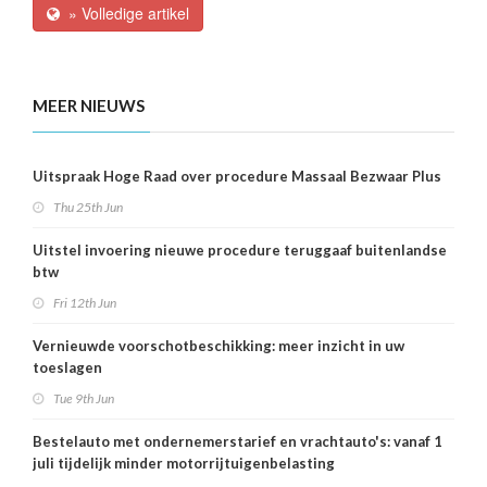
» Volledige artikel
MEER NIEUWS
Uitspraak Hoge Raad over procedure Massaal Bezwaar Plus
Thu 25th Jun
Uitstel invoering nieuwe procedure teruggaaf buitenlandse
btw
Fri 12th Jun
Vernieuwde voorschotbeschikking: meer inzicht in uw
toeslagen
Tue 9th Jun
Bestelauto met ondernemerstarief en vrachtauto's: vanaf 1
juli tijdelijk minder motorrijtuigenbelasting