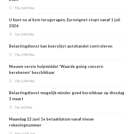
Thu 26th Mar
U kunt nu al bzm terugvragen, Eurovignet stopt vanaf 1 juli
2026
Tue 24th Mar
Belastingdienst kan koerslijst autohandel controleren
Thu 19th Mar
Nieuwe versie hulpmiddel 'Waarde going concern
berekenen' beschikbaar
Thu 12th Mar
Belastingdienst mogelijk minder goed bereikbaar op dinsdag
3 maart
Tue 3rd Mar
Maandag 22 juni 1e betaaldatum vanaf nieuw
rekeningnummer
Mon 15th Jun