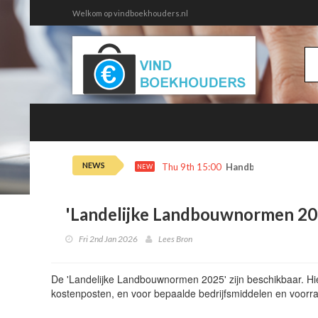
Welkom op vindboekhouders.nl
NEWS
Thu 9th 15:00
Handboek Milieubel
NEW
'Landelijke Landbouwnormen 20
Fri 2nd Jan 2026
Lees Bron
De 'Landelijke Landbouwnormen 2025' zijn beschikbaar. H
kostenposten, en voor bepaalde bedrijfsmiddelen en voorra