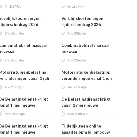
rekeningnummers
rekeningnummers
Fri 1st May
Fri 1st May
Verblijfskosten eigen
Verblijfskosten eigen
rijders: bedrag 2026
rijders: bedrag 2026
vastgesteld
vastgesteld
Thu 30th Apr
Thu 30th Apr
Combinatiebrief massaal
Combinatiebrief massaal
bezwaar
bezwaar
belastingrentepercentage
belastingrentepercentage
Thu 23rd Apr
Thu 23rd Apr
niet meer mogelijk
niet meer mogelijk
Motorrijtuigenbelasting:
Motorrijtuigenbelasting:
veranderingen vanaf 1 juli
veranderingen vanaf 1 juli
2026
2026
Tue 21st Apr
Tue 21st Apr
De Belastingdienst krijgt
De Belastingdienst krijgt
vanaf 1 mei nieuwe
vanaf 1 mei nieuwe
rekeningnummers
rekeningnummers
Mon 20th Apr
Mon 20th Apr
De Belastingdienst krijgt
Tijdelijk geen online
vanaf 1 mei nieuwe
aangifte bpm bij ombouw