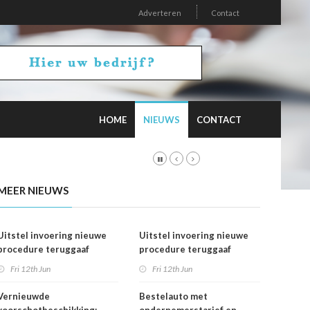
Adverteren
Contact
HOME
NIEUWS
CONTACT
MEER NIEUWS
Uitstel invoering nieuwe
Uitstel invoering nieuwe
procedure teruggaaf
procedure teruggaaf
buitenlandse btw
buitenlandse btw
Fri 12th Jun
Fri 12th Jun
Vernieuwde
Bestelauto met