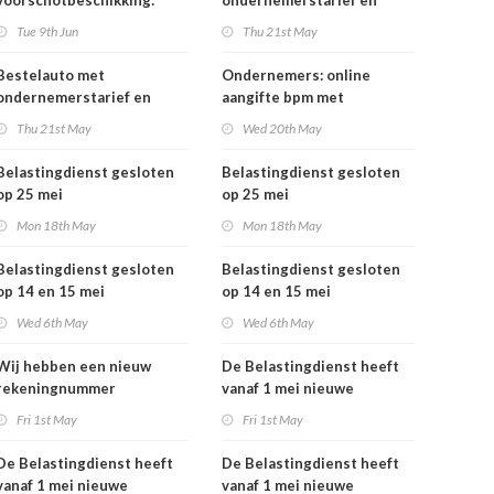
voorschotbeschikking:
ondernemerstarief en
meer inzicht in uw
vrachtauto's: vanaf 1 juli
Tue 9th Jun
Thu 21st May
toeslagen
tijdelijk minder
motorrijtuigenbelasting
Bestelauto met
Ondernemers: online
ondernemerstarief en
aangifte bpm met
vrachtauto's: vanaf 1 juli
eHerkenning
Thu 21st May
Wed 20th May
tijdelijk minder
motorrijtuigenbelasting
Belastingdienst gesloten
Belastingdienst gesloten
op 25 mei
op 25 mei
Mon 18th May
Mon 18th May
Belastingdienst gesloten
Belastingdienst gesloten
op 14 en 15 mei
op 14 en 15 mei
Wed 6th May
Wed 6th May
Wij hebben een nieuw
De Belastingdienst heeft
rekeningnummer
vanaf 1 mei nieuwe
rekeningnummers
Fri 1st May
Fri 1st May
De Belastingdienst heeft
De Belastingdienst heeft
vanaf 1 mei nieuwe
vanaf 1 mei nieuwe