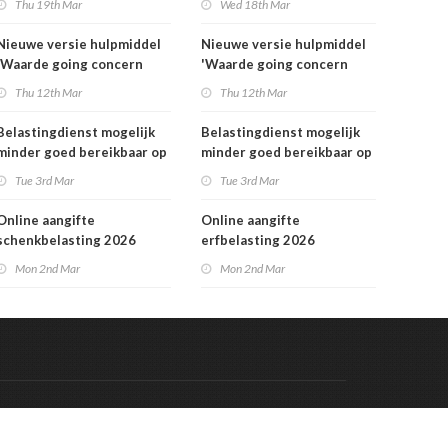
Thu 19th Mar
Wed 18th Mar
Nieuwe versie hulpmiddel
Nieuwe versie hulpmiddel
'Waarde going concern
'Waarde going concern
berekenen' beschikbaar
berekenen' beschikbaar
Thu 12th Mar
Thu 12th Mar
Belastingdienst mogelijk
Belastingdienst mogelijk
minder goed bereikbaar op
minder goed bereikbaar op
dinsdag 3 maart
dinsdag 3 maart
Tue 3rd Mar
Tue 3rd Mar
Online aangifte
Online aangifte
schenkbelasting 2026
erfbelasting 2026
beschikbaar
beschikbaar
Mon 2nd Mar
Mon 2nd Mar
Code & Hosted by:
 Meern Multimedia
VDVO
Contact