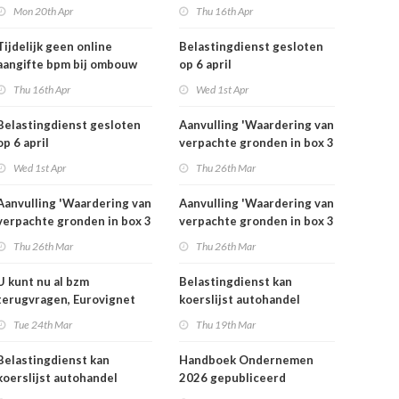
rekeningnummers
bestelauto
Mon 20th Apr
Thu 16th Apr
Tijdelijk geen online
Belastingdienst gesloten
aangifte bpm bij ombouw
op 6 april
bestelauto
Thu 16th Apr
Wed 1st Apr
Belastingdienst gesloten
Aanvulling 'Waardering van
op 6 april
verpachte gronden in box 3
2025'
Wed 1st Apr
Thu 26th Mar
Aanvulling 'Waardering van
Aanvulling 'Waardering van
verpachte gronden in box 3
verpachte gronden in box 3
2025'
2025'
Thu 26th Mar
Thu 26th Mar
U kunt nu al bzm
Belastingdienst kan
terugvragen, Eurovignet
koerslijst autohandel
stopt vanaf 1 juli 2026
controleren
Tue 24th Mar
Thu 19th Mar
Belastingdienst kan
Handboek Ondernemen
koerslijst autohandel
2026 gepubliceerd
controleren