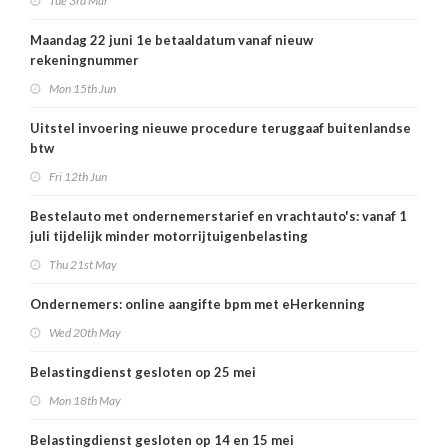
Tue 3rd Mar
Maandag 22 juni 1e betaaldatum vanaf nieuw
rekeningnummer
Mon 15th Jun
Uitstel invoering nieuwe procedure teruggaaf buitenlandse
btw
Fri 12th Jun
Bestelauto met ondernemerstarief en vrachtauto's: vanaf 1
juli tijdelijk minder motorrijtuigenbelasting
Thu 21st May
Ondernemers: online aangifte bpm met eHerkenning
Wed 20th May
Belastingdienst gesloten op 25 mei
Mon 18th May
Belastingdienst gesloten op 14 en 15 mei