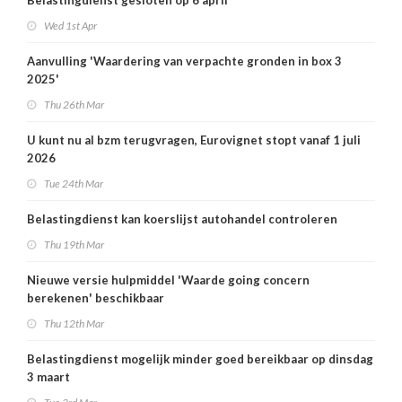
Belastingdienst gesloten op 6 april
Wed 1st Apr
Aanvulling 'Waardering van verpachte gronden in box 3
2025'
Thu 26th Mar
U kunt nu al bzm terugvragen, Eurovignet stopt vanaf 1 juli
2026
Tue 24th Mar
Belastingdienst kan koerslijst autohandel controleren
Thu 19th Mar
Nieuwe versie hulpmiddel 'Waarde going concern
berekenen' beschikbaar
Thu 12th Mar
Belastingdienst mogelijk minder goed bereikbaar op dinsdag
3 maart