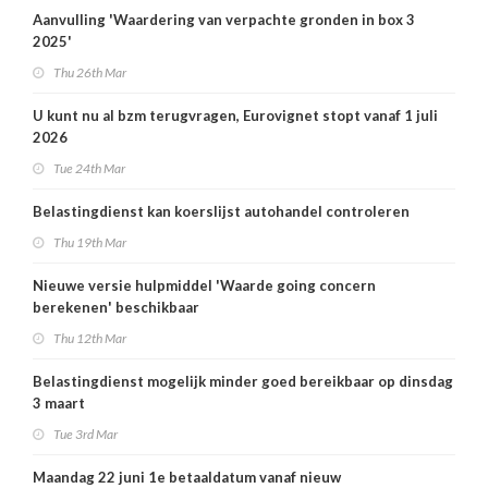
Aanvulling 'Waardering van verpachte gronden in box 3
2025'
Thu 26th Mar
U kunt nu al bzm terugvragen, Eurovignet stopt vanaf 1 juli
2026
Tue 24th Mar
Belastingdienst kan koerslijst autohandel controleren
Thu 19th Mar
Nieuwe versie hulpmiddel 'Waarde going concern
berekenen' beschikbaar
Thu 12th Mar
Belastingdienst mogelijk minder goed bereikbaar op dinsdag
3 maart
Tue 3rd Mar
Maandag 22 juni 1e betaaldatum vanaf nieuw