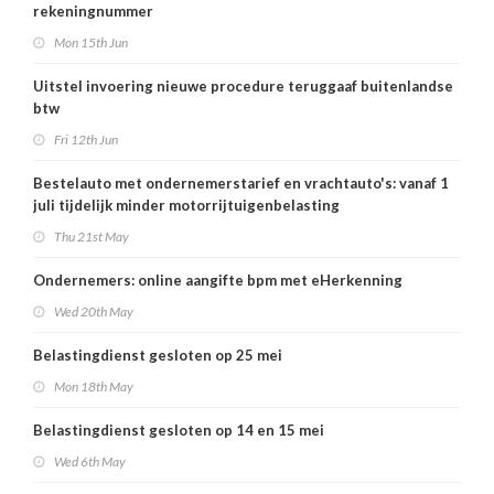
rekeningnummer
Mon 15th Jun
Uitstel invoering nieuwe procedure teruggaaf buitenlandse
btw
Fri 12th Jun
Bestelauto met ondernemerstarief en vrachtauto's: vanaf 1
juli tijdelijk minder motorrijtuigenbelasting
Thu 21st May
Ondernemers: online aangifte bpm met eHerkenning
Wed 20th May
Belastingdienst gesloten op 25 mei
Mon 18th May
Belastingdienst gesloten op 14 en 15 mei
Wed 6th May