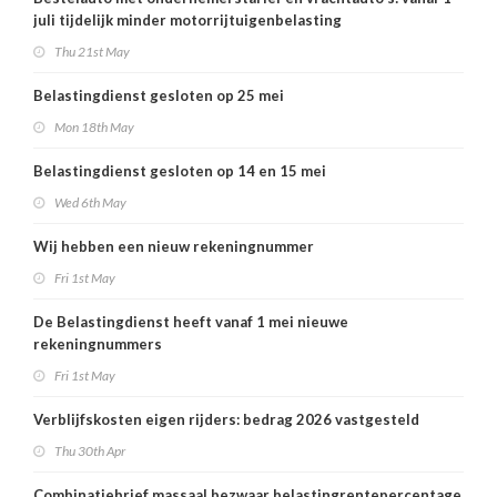
juli tijdelijk minder motorrijtuigenbelasting
Thu 21st May
Belastingdienst gesloten op 25 mei
Mon 18th May
Belastingdienst gesloten op 14 en 15 mei
Wed 6th May
Wij hebben een nieuw rekeningnummer
Fri 1st May
De Belastingdienst heeft vanaf 1 mei nieuwe
rekeningnummers
Fri 1st May
Verblijfskosten eigen rijders: bedrag 2026 vastgesteld
Thu 30th Apr
Combinatiebrief massaal bezwaar belastingrentepercentage