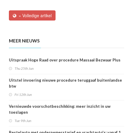
» Volledige artikel
MEER NIEUWS
Uitspraak Hoge Raad over procedure Massaal Bezwaar Plus
Thu 25th Jun
Uitstel invoering nieuwe procedure teruggaaf buitenlandse
btw
Fri 12th Jun
Vernieuwde voorschotbeschikking: meer inzicht in uw
toeslagen
Tue 9th Jun
Bestelauto met ondernemerstarief en vrachtauto's: vanaf 1