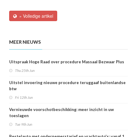
» Volledige artikel
MEER NIEUWS
Uitspraak Hoge Raad over procedure Massaal Bezwaar Plus
Thu 25th Jun
Uitstel invoering nieuwe procedure teruggaaf buitenlandse
btw
Fri 12th Jun
Vernieuwde voorschotbeschikking: meer inzicht in uw
toeslagen
Tue 9th Jun
Bestelauto met ondernemerstarief en vrachtauto's: vanaf 1