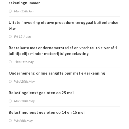
rekeningnummer
Mon 15th Jun
Uitstel invoering nieuwe procedure teruggaaf buitenlandse
btw
Fri 12th Jun
Bestelauto met ondernemerstarief en vrachtauto's: vanaf 1
juli tijdelijk minder motorrijtuigenbelasting
Thu 21st May
Ondernemers: online aangifte bpm met eHerkenning
Wed 20th May
Belastingdienst gesloten op 25 mei
Mon 18th May
Belastingdienst gesloten op 14 en 15 mei
Wed 6th May