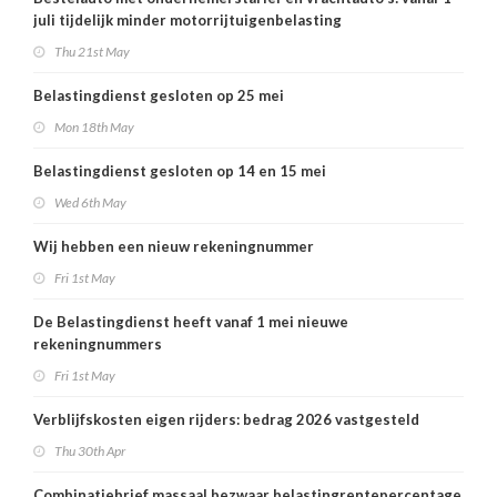
juli tijdelijk minder motorrijtuigenbelasting
Thu 21st May
Belastingdienst gesloten op 25 mei
Mon 18th May
Belastingdienst gesloten op 14 en 15 mei
Wed 6th May
Wij hebben een nieuw rekeningnummer
Fri 1st May
De Belastingdienst heeft vanaf 1 mei nieuwe
rekeningnummers
Fri 1st May
Verblijfskosten eigen rijders: bedrag 2026 vastgesteld
Thu 30th Apr
Combinatiebrief massaal bezwaar belastingrentepercentage