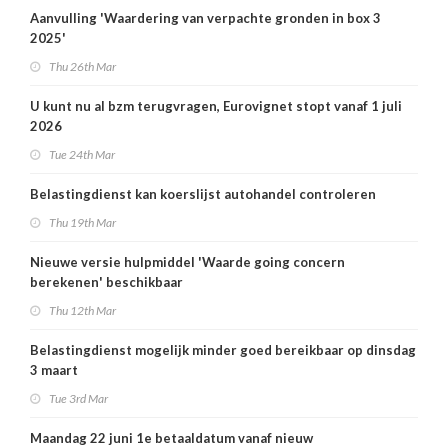
Aanvulling 'Waardering van verpachte gronden in box 3
2025'
Thu 26th Mar
U kunt nu al bzm terugvragen, Eurovignet stopt vanaf 1 juli
2026
Tue 24th Mar
Belastingdienst kan koerslijst autohandel controleren
Thu 19th Mar
Nieuwe versie hulpmiddel 'Waarde going concern
berekenen' beschikbaar
Thu 12th Mar
Belastingdienst mogelijk minder goed bereikbaar op dinsdag
3 maart
Tue 3rd Mar
Maandag 22 juni 1e betaaldatum vanaf nieuw