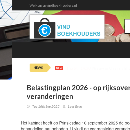
Welkom op vindboekhouders.nl
NEWS
Thu 6th 14:30
Nieuw in Overzicht 
NEW
Belastingplan 2026 - op rijksove
veranderingen
Tue 16th Sep 2025
Lees Bron
Het kabinet heeft op Prinsjesdag 16 september 2025 de b
behandeling aangeboden. U vindt de voorgestelde verande