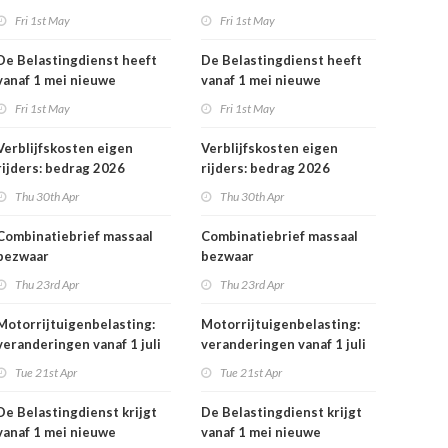
rekeningnummers
Fri 1st May
Fri 1st May
De Belastingdienst heeft
De Belastingdienst heeft
vanaf 1 mei nieuwe
vanaf 1 mei nieuwe
rekeningnummers
rekeningnummers
Fri 1st May
Fri 1st May
Verblijfskosten eigen
Verblijfskosten eigen
rijders: bedrag 2026
rijders: bedrag 2026
vastgesteld
vastgesteld
Thu 30th Apr
Thu 30th Apr
Combinatiebrief massaal
Combinatiebrief massaal
bezwaar
bezwaar
belastingrentepercentage
belastingrentepercentage
Thu 23rd Apr
Thu 23rd Apr
niet meer mogelijk
niet meer mogelijk
Motorrijtuigenbelasting:
Motorrijtuigenbelasting:
veranderingen vanaf 1 juli
veranderingen vanaf 1 juli
2026
2026
Tue 21st Apr
Tue 21st Apr
De Belastingdienst krijgt
De Belastingdienst krijgt
vanaf 1 mei nieuwe
vanaf 1 mei nieuwe