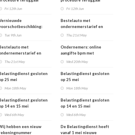
procedure teruggaaf
procedure teruggaaf
buitenlandse btw
buitenlandse btw
Fri 12th Jun
Fri 12th Jun
Vernieuwde
Bestelauto met
voorschotbeschikking:
ondernemerstarief en
meer inzicht in uw
vrachtauto's: vanaf 1 juli
Tue 9th Jun
Thu 21st May
toeslagen
tijdelijk minder
motorrijtuigenbelasting
Bestelauto met
Ondernemers: online
ondernemerstarief en
aangifte bpm met
vrachtauto's: vanaf 1 juli
eHerkenning
Thu 21st May
Wed 20th May
tijdelijk minder
motorrijtuigenbelasting
Belastingdienst gesloten
Belastingdienst gesloten
op 25 mei
op 25 mei
Mon 18th May
Mon 18th May
Belastingdienst gesloten
Belastingdienst gesloten
op 14 en 15 mei
op 14 en 15 mei
Wed 6th May
Wed 6th May
Wij hebben een nieuw
De Belastingdienst heeft
rekeningnummer
vanaf 1 mei nieuwe