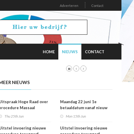
Adverteren
Contact
HOME
NIEUWS
CONTACT
MEER NIEUWS
Uitspraak Hoge Raad over
Maandag 22 juni 1e
procedure Massaal
betaaldatum vanaf nieuw
Bezwaar Plus
rekeningnummer
Thu 25th Jun
Mon 15th Jun
Uitstel invoering nieuwe
Uitstel invoering nieuwe