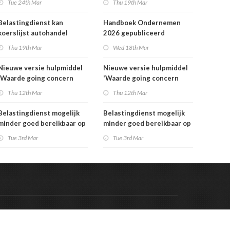
Tue 24th Mar
Thu 19th Mar
Belastingdienst kan
Handboek Ondernemen
koerslijst autohandel
2026 gepubliceerd
controleren
Thu 19th Mar
Wed 18th Mar
Nieuwe versie hulpmiddel
Nieuwe versie hulpmiddel
'Waarde going concern
'Waarde going concern
berekenen' beschikbaar
berekenen' beschikbaar
Thu 12th Mar
Thu 12th Mar
Belastingdienst mogelijk
Belastingdienst mogelijk
minder goed bereikbaar op
minder goed bereikbaar op
dinsdag 3 maart
dinsdag 3 maart
Tue 3rd Mar
Tue 3rd Mar
Code & Hosted by:
 Meern Multimedia
VDVO
Contact