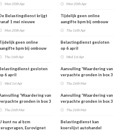
rekeningnummers
rekeningnummers
Mon 20th Apr
Mon 20th Apr
De Belastingdienst krijgt
Tijdelijk geen online
vanaf 1 mei nieuwe
aangifte bpm bij ombouw
rekeningnummers
bestelauto
Mon 20th Apr
Thu 16th Apr
Tijdelijk geen online
Belastingdienst gesloten
aangifte bpm bij ombouw
op 6 april
bestelauto
Thu 16th Apr
Wed 1st Apr
Belastingdienst gesloten
Aanvulling 'Waardering van
op 6 april
verpachte gronden in box 3
2025'
Wed 1st Apr
Thu 26th Mar
Aanvulling 'Waardering van
Aanvulling 'Waardering van
verpachte gronden in box 3
verpachte gronden in box 3
2025'
2025'
Thu 26th Mar
Thu 26th Mar
U kunt nu al bzm
Belastingdienst kan
terugvragen, Eurovignet
koerslijst autohandel
stopt vanaf 1 juli 2026
controleren